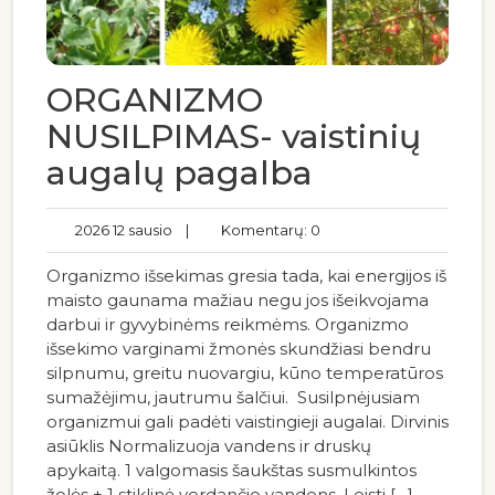
ORGANIZMO
NUSILPIMAS- vaistinių
augalų pagalba
2026 12 sausio
|
Komentarų: 0
Organizmo išsekimas gresia tada, kai energijos iš
maisto gaunama mažiau negu jos išeikvojama
darbui ir gyvybinėms reikmėms. Organizmo
išsekimo varginami žmonės skundžiasi bendru
silpnumu, greitu nuovargiu, kūno temperatūros
sumažėjimu, jautrumu šalčiui. Susilpnėjusiam
organizmui gali padėti vaistingieji augalai. Dirvinis
asiūklis Normalizuoja vandens ir druskų
apykaitą. 1 valgomasis šaukštas susmulkintos
žolės + 1 stiklinė verdančio vandens. Leisti […]