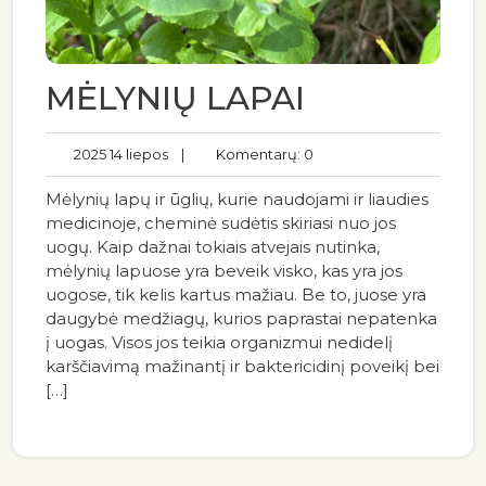
MĖLYNIŲ LAPAI
2025 14 liepos
|
Komentarų: 0
Mėlynių lapų ir ūglių, kurie naudojami ir liaudies
medicinoje, cheminė sudėtis skiriasi nuo jos
uogų. Kaip dažnai tokiais atvejais nutinka,
mėlynių lapuose yra beveik visko, kas yra jos
uogose, tik kelis kartus mažiau. Be to, juose yra
daugybė medžiagų, kurios paprastai nepatenka
į uogas. Visos jos teikia organizmui nedidelį
karščiavimą mažinantį ir baktericidinį poveikį bei
[…]