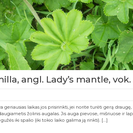
milla, angl. Lady’s mantle, vo
 geriausias laikas jos prisirinkti, jei norite turėti gerą draug
 daugiametis žolinis augalas. Jis auga pievose, mišriuose ir 
ės iki spalio (iki tokio laiko galima ją rinkti). […]