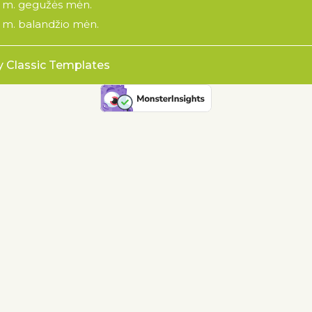
 m. gegužės mėn.
 m. balandžio mėn.
y Classic Templates