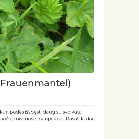
k. Frauenmantel)
ę, kuri padės išspęsti daug su sveikata
lapuočių miškuose, paupiuose. Rasakila dar