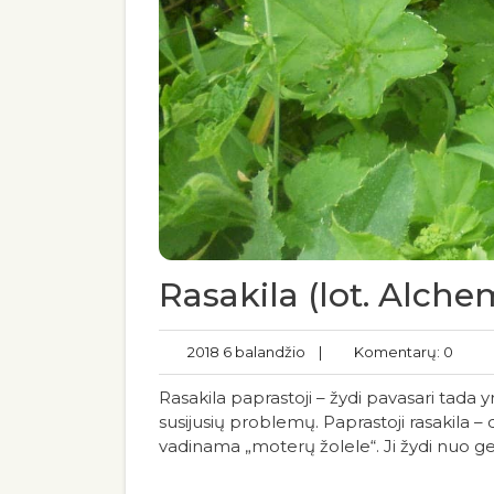
Rasakila (lot. Alche
2018 6 balandžio
|
Komentarų: 0
Rasakila paprastoji – žydi pavasari tada yra
susijusių problemų. Paprastoji rasakila –
vadinama „moterų žolele“. Ji žydi nuo geguž