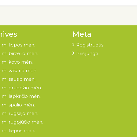
hives
Meta
 m. liepos mėn.
Registruotis
 m. birželio mėn.
Prisijungti
 m. kovo mėn.
 m. vasario mėn.
 m. sausio mėn.
 m. gruodžio mėn.
 m. lapkričio mėn.
 m. spalio mėn.
 m. rugsėjo mėn.
 m. rugpjūčio mėn.
 m. liepos mėn.