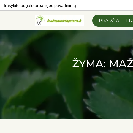
Search
for:
Skip to
content
PRADŽIA
LI
ŽYMA:
MAŽ