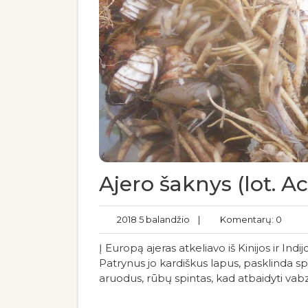
Ajero šaknys (lot. 
2018 5 balandžio
|
Komentarų: 0
Į Europą ajeras atkeliavo iš Kinijos ir In
Patrynus jo kardiškus lapus, pasklinda 
aruodus, rūbų spintas, kad atbaidyti vabzd