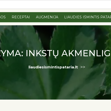
GOS
RECEPTAI
AUGMENIJA
LIAUDIES IŠMINTIS PATA
ŽYMA:
INKSTŲ AKMENLIG
>>
liaudiesismintispataria.lt