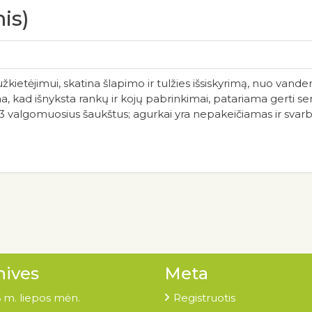
is)
užkietėjimui, skatina šlapimo ir tulžies išsiskyrimą, nuo vand
ma, kad išnyksta rankų ir kojų pabrinkimai, patariama gerti s
-3 valgomuosius šaukštus; agurkai yra nepakeičiamas ir svar
hives
Meta
 m. liepos mėn.
Registruotis