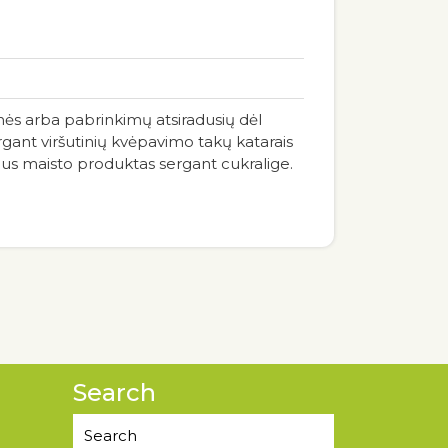
enės arba pabrinkimų atsiradusių dėl
ergant viršutinių kvėpavimo takų katarais
bus maisto produktas sergant cukralige.
Search