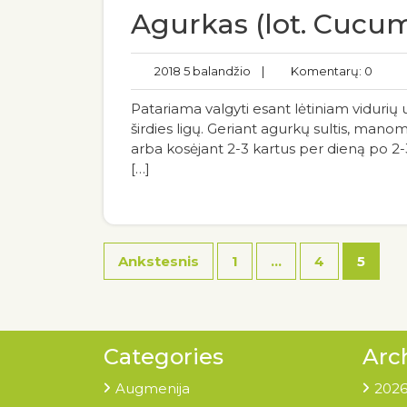
Agurkas (lot. Cucum
2018 5 balandžio
|
Komentarų: 0
Patariama valgyti esant lėtiniam vidurių 
širdies ligų. Geriant agurkų sultis, mano
arba kosėjant 2-3 kartus per dieną po 2
[…]
Ankstesnis
1
…
4
5
Categories
Arc
Augmenija
2026