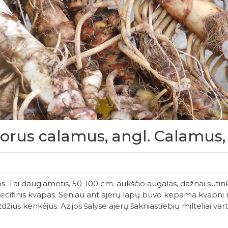
Acorus calamus, angl. Calamus
dijos. Tai daugiametis, 50-100 cm. aukščio augalas, dažnai sut
specifinis kvapas. Seniau ant ajerų lapų buvo kepama kvapn
žius kenkėjus. Azijos šalyse ajerų šakniastiebių milteliai vart