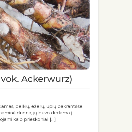
, vok. Ackerwurz)
inkamas, pelkių, ežerų, upių pakrantėse.
i naminė duona, jų buvo dedama į
ojami kaip prieskoniai. […]