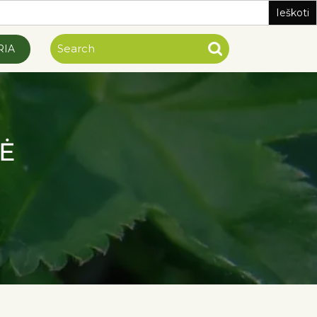
RIA
Ė