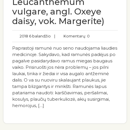
Leucanthemum
vulgare, angl. Oxeye
daisy, vok. Margerite)
2018 6 balandžio
|
Komentarų: 0
Paprastoji ramunė nuo seno naudojama liaudies
medicinoje. Sakydavo, kad ramunės padėjus po
pagalve pasidarydavo ramus miegas baugaus
vaiko. Prisiruošti jos nėra problemų – jos pilni
laukai, tinka ir žiedai ir visa augalo antžeminė
dalis. O va su nuoviru skalaujant plaukus, jie
tampa blizgantys ir minkšti. Ramunės lapus
patariama naudoti: karščiavimas, peršalimai,
kosulys, plaučių tuberkuliozė, akių susirgimai,
hemorojus, […]