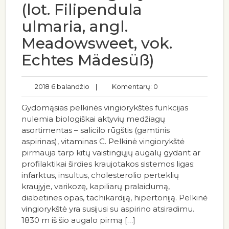
(lot. Filipendula
ulmaria, angl.
Meadowsweet, vok.
Echtes Mädesüß)
2018 6 balandžio
|
Komentarų: 0
Gydomąsias pelkinės vingiorykštės funkcijas
nulemia biologiškai aktyvių medžiagų
asortimentas – salicilo rūgštis (gamtinis
aspirinas), vitaminas C. Pelkinė vingiorykštė
pirmauja tarp kitų vaistingųjų augalų gydant ar
profilaktikai širdies kraujotakos sistemos ligas:
infarktus, insultus, cholesterolio perteklių
kraujyje, varikozę, kapiliarų pralaidumą,
diabetines opas, tachikardiją, hipertoniją. Pelkinė
vingiorykštė yra susijusi su aspirino atsiradimu.
1830 m iš šio augalo pirmą […]