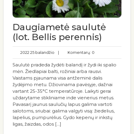
Daugiametė saulutė
(lot. Bellis perennis)
2022 25 balandžio
|
Komentarų: 0
Saulutė pradeda žydėti balandį ir žydi iki spalio
mėn. Žiedlapiai balti, rožiniai arba rausvi.
Vaistams pjaunama visa antžeminė dalis
žydėjimo metu. Džiovinama pavėsyje, dažnai
vartant 25-35°C temperatūroje. Laikyti gerai
uždarytame stikliniame inde vienerius metus.
Pavasarį jaunus saulučių lapus galima vartoti
salotoms, sriubai: galima valgyti visą: žiedelius,
lapelius, pumpurėlius. Gydo kepenų ir inkstų
ligas, žaizdas, odos […]