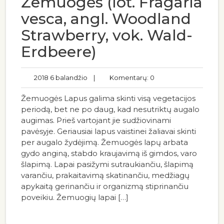
Žemuogės (lot. Fragaria
vesca, angl. Woodland
Strawberry, vok. Wald-
Erdbeere)
2018 6 balandžio
|
Komentarų: 0
Žemuogės Lapus galima skinti visą vegetacijos
periodą, bet ne po daug, kad nesutriktų augalo
augimas. Prieš vartojant jie sudžiovinami
pavėsyje. Geriausiai lapus vaistinei žaliavai skinti
per augalo žydėjimą. Žemuogės lapų arbata
gydo anginą, stabdo kraujavimą iš gimdos, varo
šlapimą. Lapai pasižymi sutraukiančiu, šlapimą
varančiu, prakaitavimą skatinančiu, medžiagų
apykaitą gerinančiu ir organizmą stiprinančiu
poveikiu. Žemuogių lapai […]