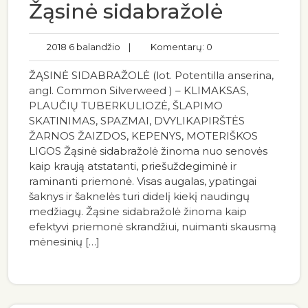
Žąsinė sidabražolė
2018 6 balandžio
|
Komentarų: 0
ŽĄSINĖ SIDABRAŽOLĖ (lot. Potentilla anserina,
angl. Common Silverweed ) – KLIMAKSAS,
PLAUČIŲ TUBERKULIOZĖ, ŠLAPIMO
SKATINIMAS, SPAZMAI, DVYLIKAPIRŠTĖS
ŽARNOS ŽAIZDOS, KEPENYS, MOTERIŠKOS
LIGOS Žąsinė sidabražolė žinoma nuo senovės
kaip kraują atstatanti, priešuždegiminė ir
raminanti priemonė. Visas augalas, ypatingai
šaknys ir šaknelės turi didelį kiekį naudingų
medžiagų. Žąsine sidabražolė žinoma kaip
efektyvi priemonė skrandžiui, nuimanti skausmą
mėnesinių […]