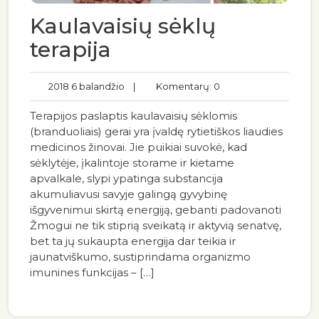
Kaulavaisių sėklų
terapija
2018 6 balandžio
|
Komentarų: 0
Terapijos paslaptis kaulavaisių sėklomis
(branduoliais) gerai yra įvaldę rytietiškos liaudies
medicinos žinovai. Jie puikiai suvokė, kad
sėklytėje, įkalintoje storame ir kietame
apvalkale, slypi ypatinga substancija
akumuliavusi savyje galingą gyvybinę
išgyvenimui skirtą energiją, gebanti padovanoti
Žmogui ne tik stiprią sveikatą ir aktyvią senatvę,
bet ta jų sukaupta energija dar teikia ir
jaunatviškumo, sustiprindama organizmo
imunines funkcijas – […]