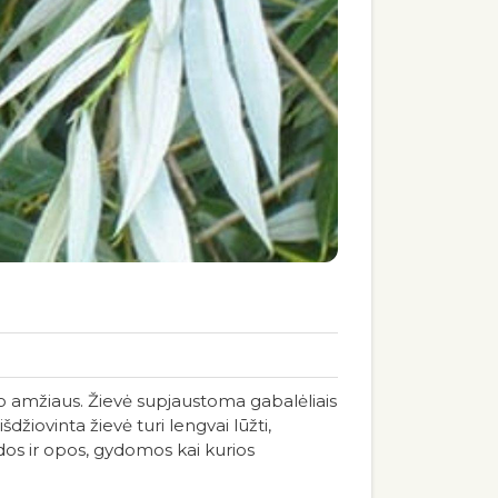
 amžiaus. Žievė supjaustoma gabalėliais
džiovinta žievė turi lengvai lūžti,
dos ir opos, gydomos kai kurios