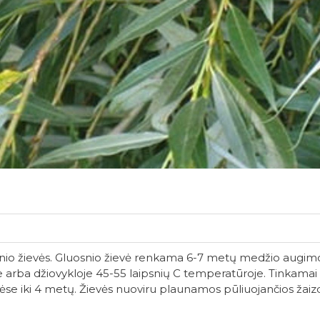
nio žievės. Gluosnio žievė renkama 6-7 metų medžio augimo
e arba džiovykloje 45-55 laipsnių C temperatūroje. Tinkamai iš
ėse iki 4 metų. Žievės nuoviru plaunamos pūliuojančios žaiz