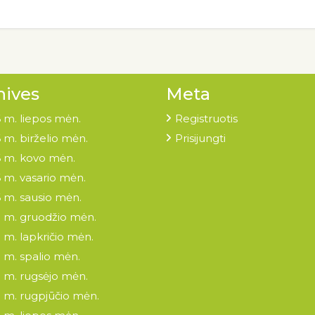
hives
Meta
 m. liepos mėn.
Registruotis
 m. birželio mėn.
Prisijungti
 m. kovo mėn.
 m. vasario mėn.
 m. sausio mėn.
 m. gruodžio mėn.
 m. lapkričio mėn.
 m. spalio mėn.
 m. rugsėjo mėn.
 m. rugpjūčio mėn.