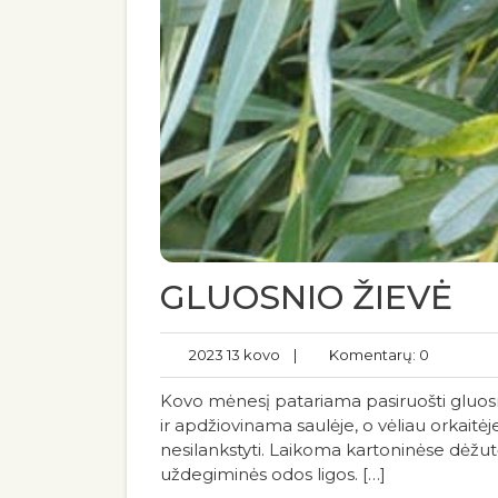
GLUOSNIO ŽIEVĖ
2023 13 kovo
|
Komentarų: 0
Kovo mėnesį patariama pasiruošti gluos
ir apdžiovinama saulėje, o vėliau orkaitėj
nesilankstyti. Laikoma kartoninėse dėžut
uždegiminės odos ligos. […]