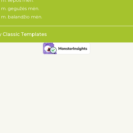
 m. liepos mėn.
 m. gegužės mėn.
 m. balandžio mėn.
y Classic Templates