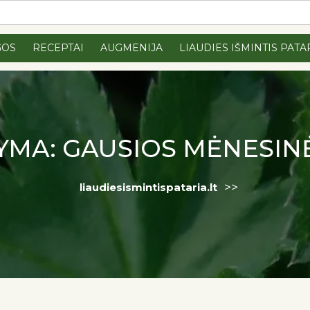
GOS
RECEPTAI
AUGMENIJA
LIAUDIES IŠMINTIS PATA
YMA:
GAUSIOS MĖNESIN
>>
liaudiesismintispataria.lt