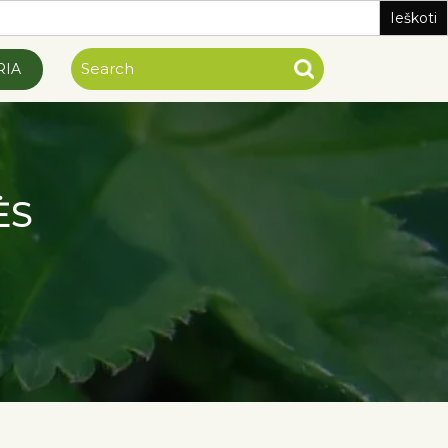
RIA
ĖS