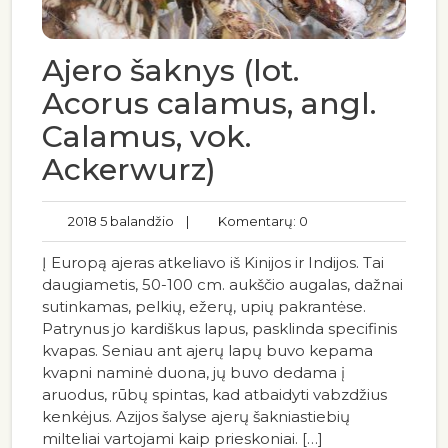
Ajero šaknys (lot.
Acorus calamus, angl.
Calamus, vok.
Ackerwurz)
2018 5 balandžio
|
Komentarų: 0
Į Europą ajeras atkeliavo iš Kinijos ir Indijos. Tai
daugiametis, 50-100 cm. aukščio augalas, dažnai
sutinkamas, pelkių, ežerų, upių pakrantėse.
Patrynus jo kardiškus lapus, pasklinda specifinis
kvapas. Seniau ant ajerų lapų buvo kepama
kvapni naminė duona, jų buvo dedama į
aruodus, rūbų spintas, kad atbaidyti vabzdžius
kenkėjus. Azijos šalyse ajerų šakniastiebių
milteliai vartojami kaip prieskoniai. […]