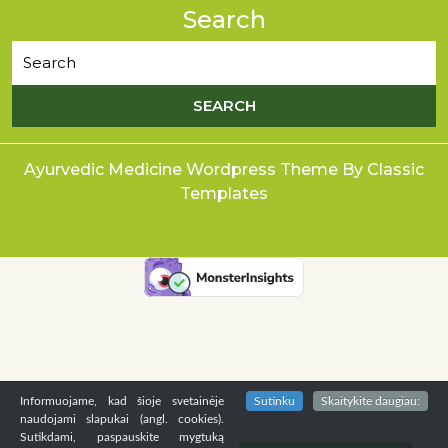
Search
Ayurvedic Medicine Wordpress Theme
By Classic
Templates
Informuojame, kad šioje svetainėje
Sutinku
Skaitykite daugiau:
naudojami slapukai (angl. cookies).
Sutikdami, paspauskite mygtuką