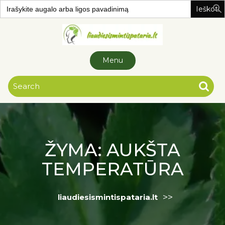
Search
for:
Skip to
content
Menu
ŽYMA:
AUKŠTA
TEMPERATŪRA
>>
liaudiesismintispataria.lt