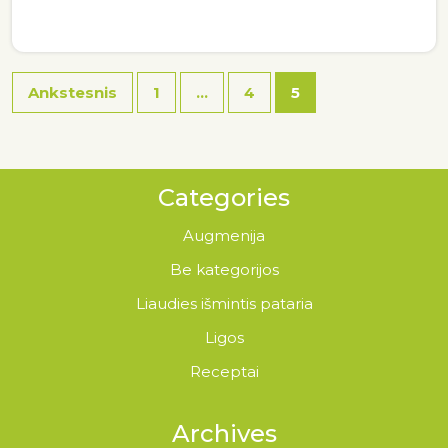
Ankstesnis
1
…
4
5
Categories
Augmenija
Be kategorijos
Liaudies išmintis pataria
Ligos
Receptai
Archives