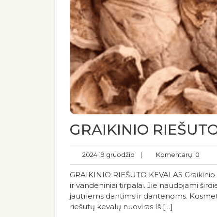
GRAIKINIO RIEŠUT
2024 19 gruodžio
|
Komentarų: 0
GRAIKINIO RIEŠUTO KEVALAS Graikinio rie
ir vandeniniai tirpalai. Jie naudojami ši
jautriems dantims ir dantenoms. Kosmetolo
riešutų kevalų nuoviras Iš […]