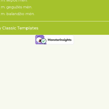
 m. liepos mėn.
 m. gegužės mėn.
 m. balandžio mėn.
y Classic Templates