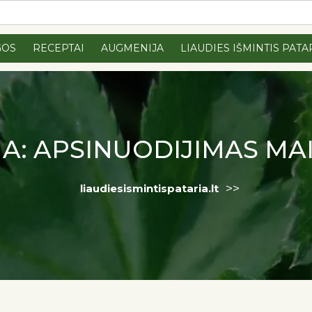
GOS
RECEPTAI
AUGMENIJA
LIAUDIES IŠMINTIS PATA
A:
APSINUODIJIMAS MA
>>
liaudiesismintispataria.lt