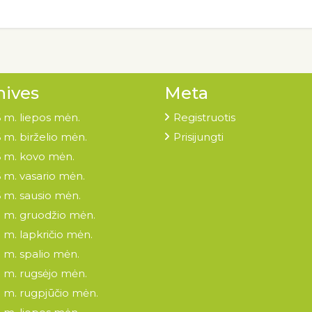
hives
Meta
 m. liepos mėn.
Registruotis
 m. birželio mėn.
Prisijungti
 m. kovo mėn.
 m. vasario mėn.
 m. sausio mėn.
 m. gruodžio mėn.
 m. lapkričio mėn.
 m. spalio mėn.
 m. rugsėjo mėn.
 m. rugpjūčio mėn.