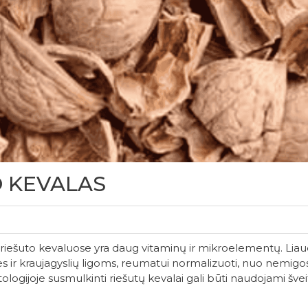
O KEVALAS
šuto kevaluose yra daug vitaminų ir mikroelementų. Liaudi
rdies ir kraujagyslių ligoms, reumatui normalizuoti, nuo nemig
gijoje susmulkinti riešutų kevalai gali būti naudojami šveit